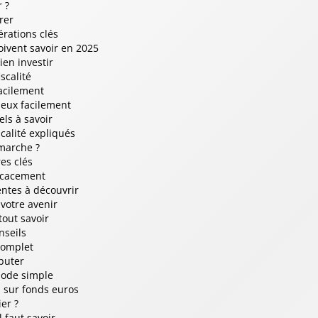
 ?
rer
érations clés
oivent savoir en 2025
en investir
scalité
facilement
ieux facilement
els à savoir
calité expliqués
 marche ?
es clés
ficacement
ntes à découvrir
votre avenir
out savoir
nseils
complet
buter
hode simple
 sur fonds euros
er ?
 faut savoir