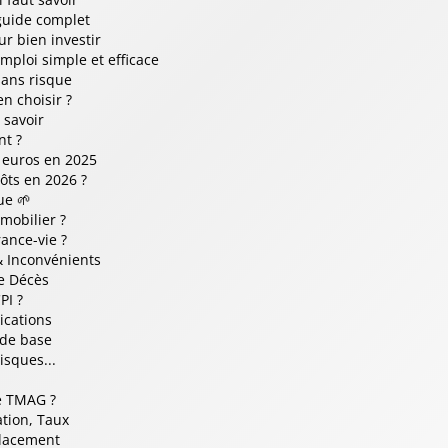
 guide complet
ur bien investir
ploi simple et efficace
sans risque
n choisir ?
 savoir
nt ?
n euros en 2025
ôts en 2026 ?
ue 🌱
mobilier ?
ance-vie ?
& Inconvénients
ce Décès
PI ?
ications
 de base
isques...
e TMAG ?
ation, Taux
Placement