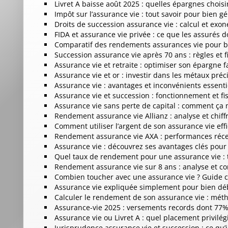
Livret A baisse août 2025 : quelles épargnes choisir
Impôt sur l’assurance vie : tout savoir pour bien gé
Droits de succession assurance vie : calcul et exon
FIDA et assurance vie privée : ce que les assurés d
Comparatif des rendements assurances vie pour bi
Succession assurance vie après 70 ans : règles et fi
Assurance vie et retraite : optimiser son épargne 
Assurance vie et or : investir dans les métaux préc
Assurance vie : avantages et inconvénients essenti
Assurance vie et succession : fonctionnement et fis
Assurance vie sans perte de capital : comment ça
Rendement assurance vie Allianz : analyse et chiffr
Comment utiliser l’argent de son assurance vie ef
Rendement assurance vie AXA : performances réce
Assurance vie : découvrez ses avantages clés pour 
Quel taux de rendement pour une assurance vie : t
Rendement assurance vie sur 8 ans : analyse et co
Combien toucher avec une assurance vie ? Guide 
Assurance vie expliquée simplement pour bien dé
Calculer le rendement de son assurance vie : mét
Assurance-vie 2025 : versements records dont 77%
Assurance vie ou Livret A : quel placement privilégi
Jurisprudence assurance vie et succession : ce qu’il