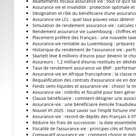
Abattements fiscaux assurance vie : tout ce qu’il fa
Assurance vie et invalidité : protection optimale e
Désignation et rôle du bénéficiaire d’une assuranc
Assurance vie LCL : quel taux pouvez-vous obtenir 
Simulation de rendement assurance vie : calculez 
Rendement assurance vie Luxembourg : chiffres et 
Placement préféré des Français : une nouvelle tax
Assurance-vie rentable au Luxembourg : préparez v
Historique du rendement de l'assurance vie : perf
Skarlett lève 8 millions d'euros pour devenir le ch
Assureurs : 1,2 milliard d’euros restitués en désh
Taux de rendement assurance vie BNP : performan
Assurance-vie en Afrique francophone : la classe
Requalification des contrats d’assurance vie en do
Fonds semi-liquides et assurance-vie : choisir la m
Assurance vie : intérêts et fiscalité pour bien gérer
Clause bénéficiaire : comment désigner une associ
Assurance-vie : une bénéficiaire évincée fraudule
Nouvel IFI 2025 : tout savoir sur l’impôt fortune im
Assurance-vie : record de dépôts des Français à 97
Réduire les frais de succession : la date essentiell
Fiscalité de l’assurance vie : principes clés et fon
Comparatif assurance vie : comment choisir le meil