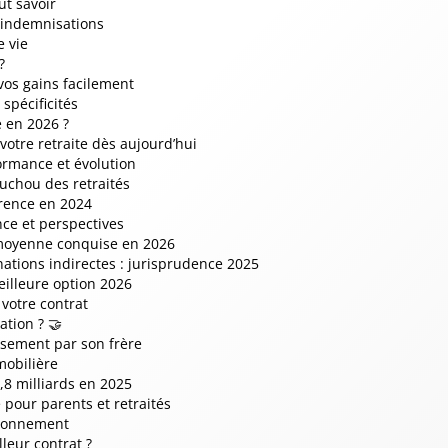
ut savoir
t indemnisations
e vie
?
vos gains facilement
spécificités
e en 2026 ?
otre retraite dès aujourd’hui
ormance et évolution
ouchou des retraités
érence en 2024
ce et perspectives
 moyenne conquise en 2026
nations indirectes : jurisprudence 2025
eilleure option 2026
 votre contrat
ation ? 🤝
usement par son frère
mobilière
,8 milliards en 2025
e pour parents et retraités
ctionnement
leur contrat ?