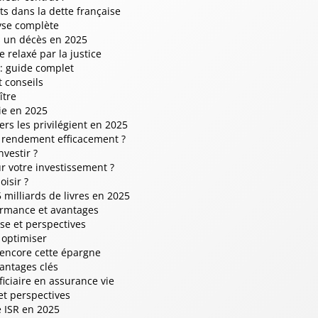
s dans la dette française
yse complète
s un décès en 2025
 relaxé par la justice
: guide complet
t conseils
ître
vie en 2025
ers les privilégient en 2025
 rendement efficacement ?
vestir ?
r votre investissement ?
isir ?
milliards de livres en 2025
ormance et avantages
se et perspectives
 optimiser
 encore cette épargne
antages clés
ficiaire en assurance vie
et perspectives
e ISR en 2025