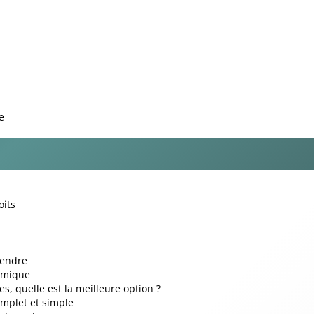
e
oits
rendre
lamique
, quelle est la meilleure option ?
omplet et simple