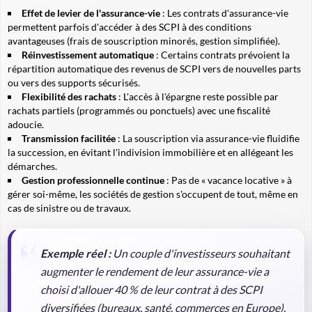
Effet de levier de l'assurance-vie
: Les contrats d'assurance-vie
permettent parfois d'accéder à des SCPI à des conditions
avantageuses (frais de souscription minorés, gestion simplifiée).
Réinvestissement automatique
: Certains contrats prévoient la
répartition automatique des revenus de SCPI vers de nouvelles parts
ou vers des supports sécurisés.
Flexibilité des rachats
: L'accès à l'épargne reste possible par
rachats partiels (programmés ou ponctuels) avec une fiscalité
adoucie.
Transmission facilitée
: La souscription via assurance-vie fluidifie
la succession, en évitant l'indivision immobilière et en allégeant les
démarches.
Gestion professionnelle continue
: Pas de « vacance locative » à
gérer soi-même, les sociétés de gestion s'occupent de tout, même en
cas de sinistre ou de travaux.
Exemple réel :
Un couple d'investisseurs souhaitant
augmenter le rendement de leur assurance-vie a
choisi d'allouer 40 % de leur contrat à des SCPI
diversifiées (bureaux, santé, commerces en Europe).