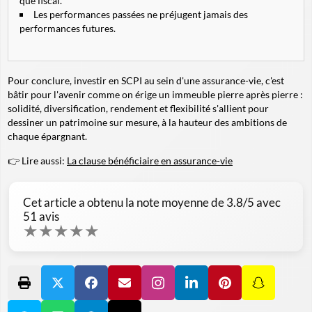
que fiscal.
Les performances passées ne préjugent jamais des
performances futures.
Pour conclure, investir en SCPI au sein d'une assurance-vie, c'est
bâtir pour l'avenir comme on érige un immeuble pierre après pierre :
solidité, diversification, rendement et flexibilité s'allient pour
dessiner un patrimoine sur mesure, à la hauteur des ambitions de
chaque épargnant.
👉 Lire aussi:
La clause bénéficiaire en assurance-vie
Cet article a obtenu la note moyenne de
3.8
/5 avec
51
avis
★
★
★
★
★