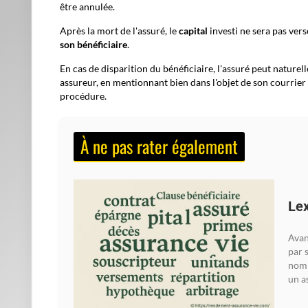
être annulée.
Après la mort de l'assuré, le
capital
investi ne sera pas vers
son bénéficiaire
.
En cas de disparition du bénéficiaire, l'assuré peut naturel
assureur, en mentionnant bien dans l'objet de son courrier
procédure.
À ne pas rater également
Lex
Avan
par 
nom 
un as