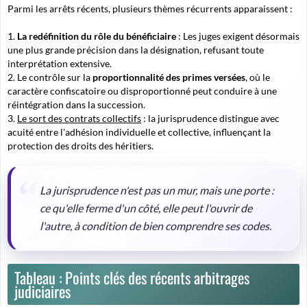
Parmi les arrêts récents, plusieurs thèmes récurrents apparaissent :
La redéfinition du rôle du bénéficiaire
: Les juges exigent désormais
une plus grande précision dans la désignation, refusant toute
interprétation extensive.
Le contrôle sur la
proportionnalité des primes versées
, où le
caractère confiscatoire ou disproportionné peut conduire à une
réintégration dans la succession.
Le sort des contrats collectifs
: la jurisprudence distingue avec
acuité entre l'adhésion individuelle et collective, influençant la
protection des droits des héritiers.
La jurisprudence n'est pas un mur, mais une porte :
ce qu'elle ferme d'un côté, elle peut l'ouvrir de
l'autre, à condition de bien comprendre ses codes.
Tableau : Points clés des récents arbitrages
judiciaires