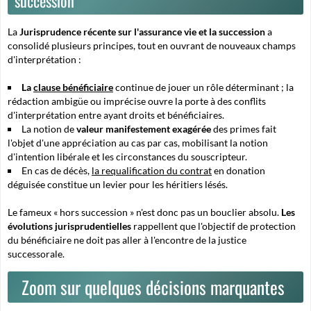
succession
La
Jurisprudence récente sur l'assurance vie et la succession
a
consolidé plusieurs principes, tout en ouvrant de nouveaux champs
d'interprétation :
La
clause bénéficiaire
continue de jouer un rôle déterminant ;
la
rédaction ambigüe ou imprécise ouvre la porte à des conflits
d'interprétation entre ayant droits et bénéficiaires.
La notion de
valeur manifestement exagérée
des primes fait
l'objet d'une appréciation au cas par cas, mobilisant la notion
d'intention libérale et les circonstances du souscripteur.
En cas de décès,
la requalification du contrat
en donation
déguisée constitue un levier pour les héritiers lésés.
Le fameux « hors succession » n'est donc pas un bouclier absolu.
Les
évolutions jurisprudentielles
rappellent que l'objectif de protection
du bénéficiaire ne doit pas aller à l'encontre de la justice
successorale.
Zoom sur quelques décisions marquantes