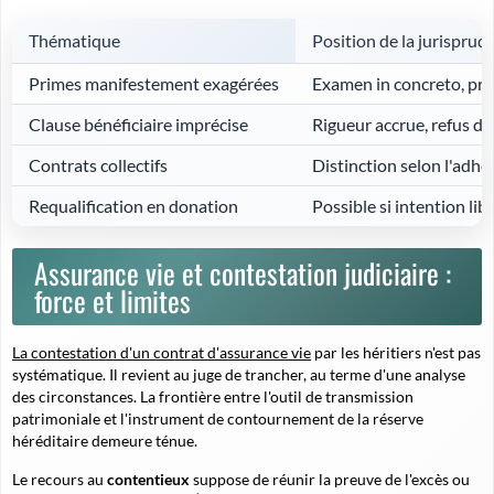
Thématique
Position de la jurisprud
Primes manifestement exagérées
Examen in concreto, pri
Clause bénéficiaire imprécise
Rigueur accrue, refus d'
Contrats collectifs
Distinction selon l'adhé
Requalification en donation
Possible si intention lib
Assurance vie et contestation judiciaire :
force et limites
La contestation d'un contrat d'assurance vie
par les héritiers n'est pas
systématique. Il revient au juge de trancher, au terme d'une analyse
des circonstances. La frontière entre l'outil de transmission
patrimoniale et l'instrument de contournement de la réserve
héréditaire demeure ténue.
Le recours au
contentieux
suppose de réunir la preuve de l'excès ou