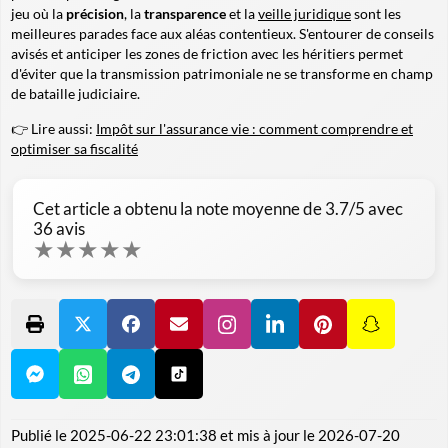
jeu où la
précision
, la
transparence
et la
veille juridique
sont les
meilleures parades face aux aléas contentieux. S'entourer de conseils
avisés et anticiper les zones de friction avec les héritiers permet
d'éviter que la transmission patrimoniale ne se transforme en champ
de bataille judiciaire.
👉 Lire aussi:
Impôt sur l'assurance vie : comment comprendre et
optimiser sa fiscalité
Cet article a obtenu la note moyenne de
3.7
/5 avec
36
avis
★
★
★
★
★
Publié le
2025-06-22 23:01:38
et mis à jour le
2026-07-20