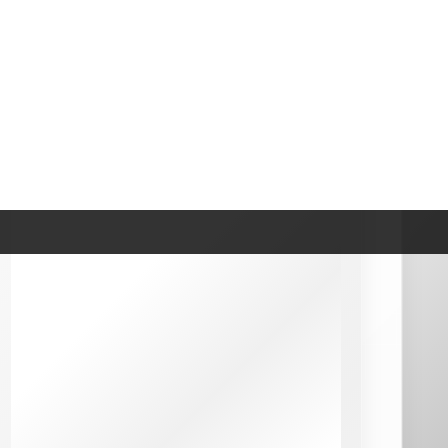
Les assureurs ont restitué près de 1,2
milliard d’euros en déshérence en 2024
Nos catégories
Actualités
Dictionnaire
Fiscalité
Juridique
Questions / Réponses
Rendement & Performance
Simulation & Calcul
Stratégies de placement