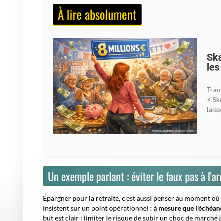
À lire absolument
Ska
les
Tran
⚡ Sk
laiss
Un exemple parlant : éviter le faux pas à l'ar
Épargner pour la retraite, c'est aussi penser au moment où l
insistent sur un point opérationnel :
à mesure que l'échéan
but est clair : limiter le risque de subir un choc de marché