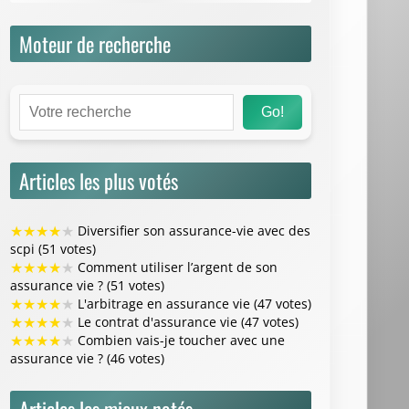
Moteur de recherche
Go!
Articles les plus votés
★
★
★
★
★
Diversifier son assurance-vie avec des
scpi (51 votes)
★
★
★
★
★
Comment utiliser l’argent de son
assurance vie ? (51 votes)
★
★
★
★
★
L'arbitrage en assurance vie (47 votes)
★
★
★
★
★
Le contrat d'assurance vie (47 votes)
★
★
★
★
★
Combien vais-je toucher avec une
assurance vie ? (46 votes)
Articles les mieux notés