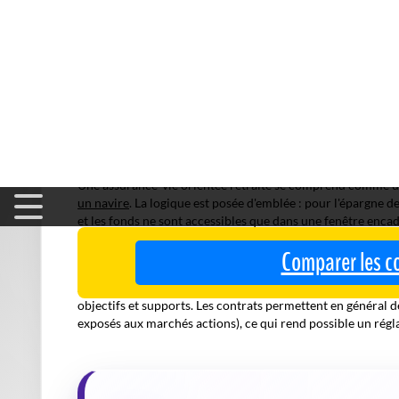
supports retenus, tout en rappelant l'existence d'un
taux g
lecture, ce niveau reste
acceptable
pour un placement de l
Comparer les c
Assurance-vie retraite : un produit d
Une assurance-vie orientée retraite se comprend comme un
un navire
. La logique est posée d'emblée : pour l'épargne d
et les fonds ne sont accessibles que dans une fenêtre enca
stratégie d'investissement qui supporte mieux les cycles, p
baisse et profiter des phases de reprise.
Autrement dit, la performance potentielle se construit mo
objectifs et supports. Les contrats permettent en général 
exposés aux marchés actions), ce qui rend possible un régl