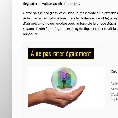
dégrader la valeur au pire moment.
Cette baisse progressive du risque ressemble à un
atterris
potentiellement plus élevé, mais turbulence possible) pour
d'un mécanisme qui évolue tout au long de la phase d'éparg
résume l'intérêt de façon très pragmatique : cela réduit la
parcours.
À ne pas rater également
Div
Ache
perm
C'es
les S