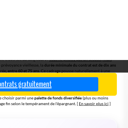
aranti autour de 2,5 à 3% par an
sur certains mécanismes. Dans sa
ong terme.
ontrats gratuitement
e temps long, pas un sprint
e traversée au long cours :
vous ne pilotez pas un scooter, mais
e prévoyance vieillesse, la
durée minimale du contrat est de dix ans
drée,
entre 60 et 75 ans
. Ce cadrage pousse naturellement à une
uisque l'horizon laisse du temps pour encaisser les périodes de
ins sur « le bon moment » que sur
la durée
et la cohérence entre
de choisir parmi une
palette de fonds diversifiée
(plus ou moins
age fin selon le tempérament de l'épargnant. [
En savoir plus ici
]