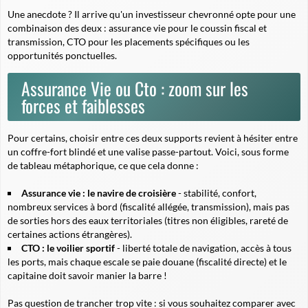
Une anecdote ? Il arrive qu'un investisseur chevronné opte pour une
combinaison des deux : assurance vie pour le coussin fiscal et
transmission, CTO pour les placements spécifiques ou les
opportunités ponctuelles.
Assurance Vie ou Cto : zoom sur les
forces et faiblesses
Pour certains, choisir entre ces deux supports revient à hésiter entre
un coffre-fort blindé et une valise passe-partout. Voici, sous forme
de tableau métaphorique, ce que cela donne :
Assurance vie : le navire de croisière
- stabilité, confort,
nombreux services à bord (fiscalité allégée, transmission), mais pas
de sorties hors des eaux territoriales (titres non éligibles, rareté de
certaines actions étrangères).
CTO : le voilier sportif
- liberté totale de navigation, accès à tous
les ports, mais chaque escale se paie douane (fiscalité directe) et le
capitaine doit savoir manier la barre !
Pas question de trancher trop vite : si vous souhaitez comparer avec