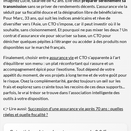
Imaginez Lucie, salariée de 42 ans. Elle veut
préparer sereinement sa
transmission
sans se priver de rendements décents. L'assurance vie la
séduit par sa fiscalité douce et la désignation libre de bénéficiaires.
Pour Marc, 33 ans, qui suit les indices américains et rêve de
diversifier vers l'Asie, un CTO s'impose, car il peut investir où il le
souhaite, sans cloisonnement. Et pourquoi ne pas mixer les deux ? Un
contrat d'assurance vie pour sécuriser sa base, un CTO pour
dénicher quelques pépites à l'étranger ou accéder à des produits non
disponibles sur le marché français.
Finalement, choisir entre
assurance vie
et CTO s'apparente à l'art
d'équilibrer son menu : un plat réconfortant qui rassure et un
accompagnement épicé pour l'exotisme. Tout dépend de votre
appétit du moment, de vos projets à long terme et de votre goût pour
le risque. Osez la complémentarité, gardez toujours un œil sur les
frais et explorez sans crainte tous les recoins de ces deux supports...
parfois, le vrai trésor se trouve dans l'association intelligente des
outils à votre disposition.
👉 Lire aussi:
Succession d'une assurance vie après 70 ans : quelles
règles et quelle fiscalité ?