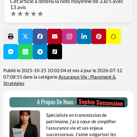
Cet article a obtenu la note moyenne de
3.8
/5 avec
13
avis
★
★
★
★
★
Publié le
2025-10-25 10:02:04
et mis à jour le
2026-07-12
07:08:55
dans la catégorie
Assurance Vie : Placement &
Stratégies
Sophie Succession
A Propos De Nous :
Spécialiste en transmission de
patrimoine, j'ai à cœur de simplifier
l'assurance vie et ses enjeux
successoraux. J'aime vulgariser les