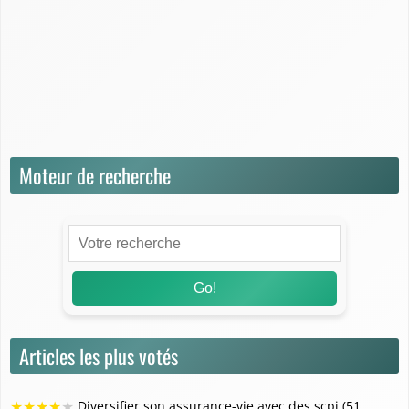
Juridique
Questions / Réponses
Rendement & Performance
Simulation & Calcul
Stratégies de placement
Moteur de recherche
Go!
Articles les plus votés
★
★
★
★
★
Diversifier son assurance-vie avec des scpi (51