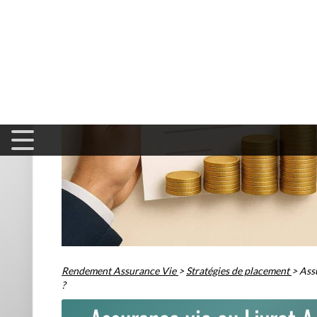
Critère
Assurance vie
Accessibilité
Accessible à tous, sans limi
Plafond de
Illimité
versement
Liquidité
Rachats possibles à tout 
Rendement
Variable (de 2% à plus de 5%
moyen
supports)
Fiscalité
Avantageuse après 8 ans
Transmission
Très avantageuse
Assurance vie ou Livret A : quel plac
Avant de privilégier l'un ou l'autre, il est fondamental d'an
sécurisé, accessible et sans fiscalité
, le Livret A répondra 