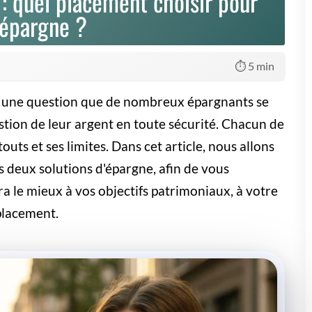
ce
. Elle permet d'investir sur des supports sécurisés (fonds en
t plus rémunératrices - sans pour autant négliger les risques
ment à moyen ou long terme
trouveront dans l'assurance vie un
n ou la constitution d'un capital.
uriser son assurance vie : quels
cements sans risque privilégier ?
égez votre capital sans renoncer au potentiel de croissance.
orez les placements sécurisés en assurance vie et maîtrisez
 du juste équilibre. La sécurité n'attend que vous !