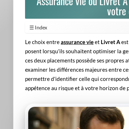
solution de court terme ou une épargne de précaution
.
L'assurance vie, au contraire, se distingue par sa
polyvalen
euros), mais aussi sur des unités de compte potentiellemen
encourus sur ces derniers. Ceux qui recherchent un
place
outil idéal pour la
préparation de la retraite
, la transmissio
À ne pas rater également
Séc
pla
Prot
Expl
l'art