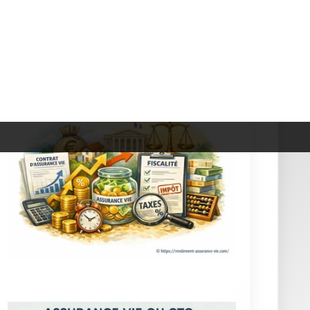
★
★
★
★
★
Assurance-vie rentable au
luxembourg : préparez votre retraite dès
maintenant (4/5 sur 4 votes)
★
★
★
★
★
Réaliser une simulation de
rendement assurance vie : comment optimiser
vos gains ? (4/5 sur 2 votes)
★
★
★
★
★
Assurance vie et guerre : quelles
garanties en cas de conflit ? (4/5 sur 1 vote)
★
★
★
★
★
Assurance vie : est-ce halal ou haram
selon la loi islamique ? (4/5 sur 1 vote)
★
★
★
★
★
Altaprofits ajuste sa politique tarifaire
en assurance vie (3.9/5 sur 24 votes)