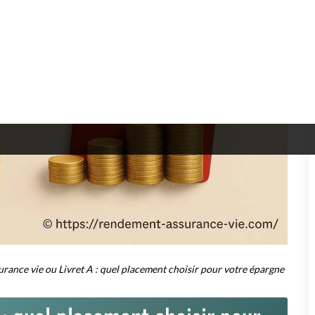
Livret A
te d'âge
Accessible à tous résidents français
22 950 €
moment
Retraits libres et immédiats
, selon les
Fixe, décidé par l'État
Exonéré d'impôt et de prélèvements
sociaux
Non prévue
ement privilégier ?
alyser vos
objectifs financiers
. Si vous recherchez un produit
à vos attentes. Mais son rendement limité le destine souvent à une